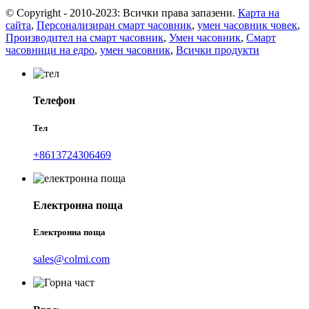
© Copyright - 2010-2023: Всички права запазени.
Карта на
сайта
,
Персонализиран смарт часовник
,
умен часовник човек
,
Производител на смарт часовник
,
Умен часовник
,
Смарт
часовници на едро
,
умен часовник
,
Всички продукти
Телефон
Тел
+8613724306469
Електронна поща
Електронна поща
sales@colmi.com