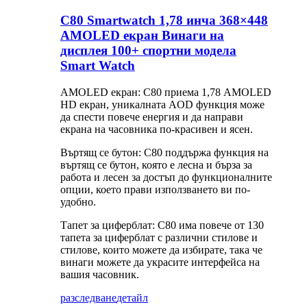
C80 Smartwatch 1,78 инча 368×448
AMOLED екран Винаги на
дисплея 100+ спортни модела
Smart Watch
AMOLED екран: C80 приема 1,78 AMOLED
HD екран, уникалната AOD функция може
да спести повече енергия и да направи
екрана на часовника по-красивен и ясен.
Въртящ се бутон: C80 поддържа функция на
въртящ се бутон, която е лесна и бърза за
работа и лесен за достъп до функционалните
опции, което прави използването ви по-
удобно.
Тапет за циферблат: C80 има повече от 130
тапета за циферблат с различни стилове и
стилове, които можете да избирате, така че
винаги можете да украсите интерфейса на
вашия часовник.
разследване
детайл