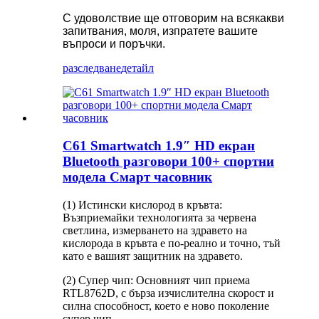
С удоволствие ще отговорим на всякакви
запитвания, моля, изпратете вашите
въпроси и поръчки.
разследване
детайл
C61 Smartwatch 1.9″ HD екран
Bluetooth разговори 100+ спортни
модела Смарт часовник
(1) Истински кислород в кръвта:
Възприемайки технологията за червена
светлина, измерването на здравето на
кислорода в кръвта е по-реално и точно, тъй
като е вашият защитник на здравето.
(2) Супер чип: Основният чип приема
RTL8762D, с бърза изчислителна скорост и
силна способност, което е ново поколение
супер чип.