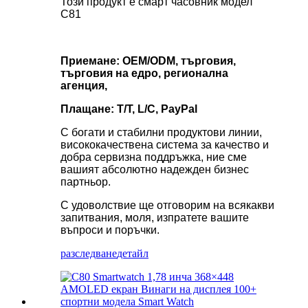
Този продукт е смарт часовник модел
C81
Приемане: OEM/ODM, търговия,
търговия на едро, регионална
агенция,
Плащане: T/T, L/C, PayPal
С богати и стабилни продуктови линии,
висококачествена система за качество и
добра сервизна поддръжка, ние сме
вашият абсолютно надежден бизнес
партньор.
С удоволствие ще отговорим на всякакви
запитвания, моля, изпратете вашите
въпроси и поръчки.
разследване
детайл