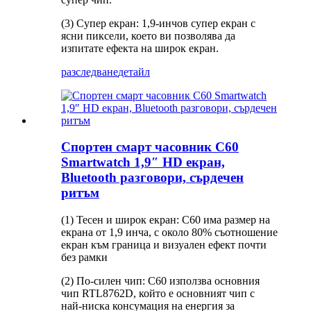
(3) Супер екран: 1,9-инчов супер екран с
ясни пиксели, което ви позволява да
изпитате ефекта на широк екран.
разследване
детайл
Спортен смарт часовник C60
Smartwatch 1,9″ HD екран,
Bluetooth разговори, сърдечен
ритъм
(1) Тесен и широк екран: C60 има размер на
екрана от 1,9 инча, с около 80% съотношение
екран към граница и визуален ефект почти
без рамки
(2) По-силен чип: C60 използва основния
чип RTL8762D, който е основният чип с
най-ниска консумация на енергия за