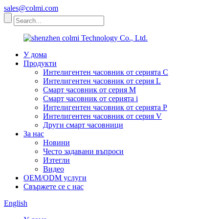
sales@colmi.com
У дома
Продукти
Интелигентен часовник от серията C
Интелигентен часовник от серия L
Смарт часовник от серия M
Смарт часовник от серията i
Интелигентен часовник от серията P
Интелигентен часовник от серия V
Други смарт часовници
За нас
Новини
Често задавани въпроси
Изтегли
Видео
OEM/ODM услуги
Свържете се с нас
English