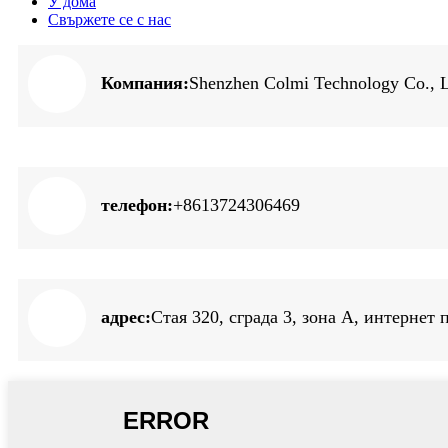
У дома
Свържете се с нас
Компания:
Shenzhen Colmi Technology Co., L
телефон:
+8613724306469
адрес:
Стая 320, сграда 3, зона A, интернет