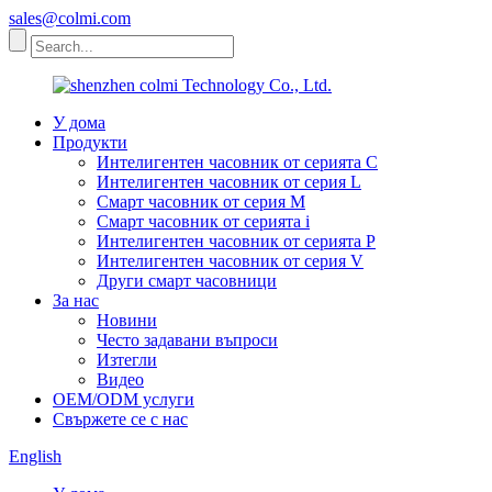
sales@colmi.com
У дома
Продукти
Интелигентен часовник от серията C
Интелигентен часовник от серия L
Смарт часовник от серия M
Смарт часовник от серията i
Интелигентен часовник от серията P
Интелигентен часовник от серия V
Други смарт часовници
За нас
Новини
Често задавани въпроси
Изтегли
Видео
OEM/ODM услуги
Свържете се с нас
English