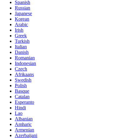
Spanish
Russian
Japanese
Korean
Arabic
Irish
Greek
Turkish
Italian
Danish
Romanian
Indonesian
Czech
Afrikaans
Swedish
Polish
Basque
Catalan
Esperanto
Hindi
Lao
Albanian
Amharic
Armenian
Azerbaijani