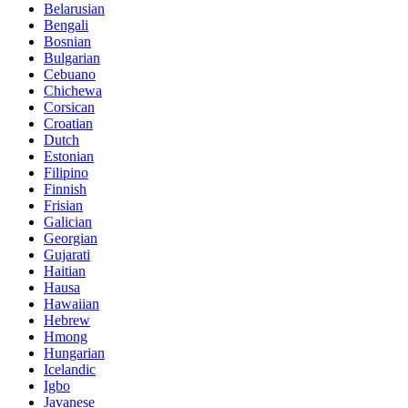
Belarusian
Bengali
Bosnian
Bulgarian
Cebuano
Chichewa
Corsican
Croatian
Dutch
Estonian
Filipino
Finnish
Frisian
Galician
Georgian
Gujarati
Haitian
Hausa
Hawaiian
Hebrew
Hmong
Hungarian
Icelandic
Igbo
Javanese