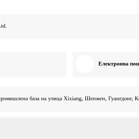
td.
Електронна по
 промишлена база на улица Xixiang, Шенжен, Гуангдонг, К