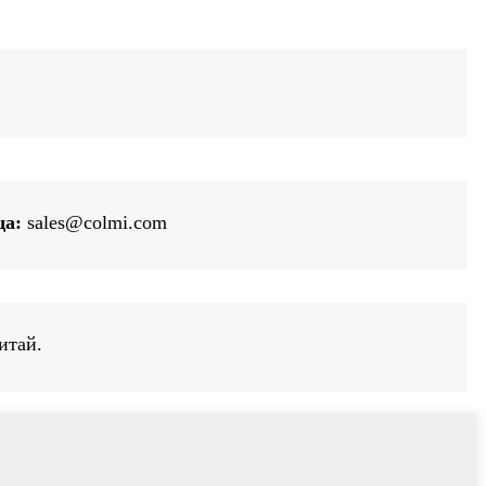
ща:
sales@colmi.com
итай.