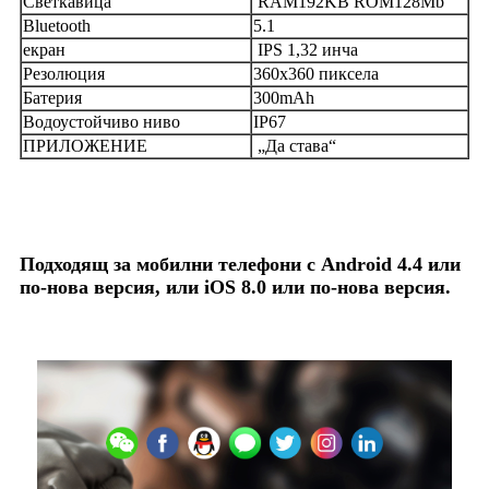
Светкавица
RAM192KB ROM128Mb
Bluetooth
5.1
екран
IPS 1,32 инча
Резолюция
360x360 пиксела
Батерия
300mAh
Водоустойчиво ниво
IP67
ПРИЛОЖЕНИЕ
„Да става“
Подходящ за мобилни телефони с Android 4.4 или
по-нова версия, или iOS 8.0 или по-нова версия.