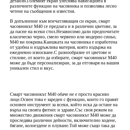
детайли.Големият екран улеснява навигацията в
различните функции на часовника и позволява лесно
четене на съобщения и известия.
В допълнение към впечатляващия си екран, смарт
часовникът M40 се предлага и в различни цветове, за
да пасне на всеки стил.Независимо дали предпочитате
класическо черно, смело червено или модерно синьо,
M40 ви покрива.Каишката на часовника е изработена
от удобна и издръжлива материя, която издържа на
ежедневно износване.С разнообразие от цветове и
стилове, от които да избирате, смарт часовникът M40
може да бъде персонализиран, за да отговаря на вашия
уникален стил и вкус.
Смарт часовникът M40 обаче не е просто красиво
лице.Освен това е зареден с функции, които го правят
основен инструмент за всеки, който иска да остане на
върха на своята фитнес и здраве.Със своя режим на
множество движения смарт часовникът M40 може да
проследява различни дейности, включително ходене,
бягане, колоездене и плуване.Той може също така да