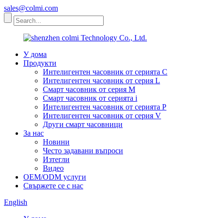
sales@colmi.com
У дома
Продукти
Интелигентен часовник от серията C
Интелигентен часовник от серия L
Смарт часовник от серия M
Смарт часовник от серията i
Интелигентен часовник от серията P
Интелигентен часовник от серия V
Други смарт часовници
За нас
Новини
Често задавани въпроси
Изтегли
Видео
OEM/ODM услуги
Свържете се с нас
English