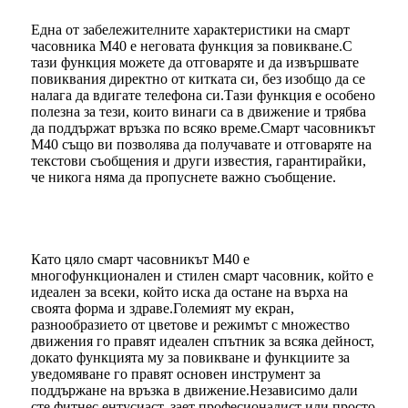
Една от забележителните характеристики на смарт
часовника M40 е неговата функция за повикване.С
тази функция можете да отговаряте и да извършвате
повиквания директно от китката си, без изобщо да се
налага да вдигате телефона си.Тази функция е особено
полезна за тези, които винаги са в движение и трябва
да поддържат връзка по всяко време.Смарт часовникът
M40 също ви позволява да получавате и отговаряте на
текстови съобщения и други известия, гарантирайки,
че никога няма да пропуснете важно съобщение.
Като цяло смарт часовникът M40 е
многофункционален и стилен смарт часовник, който е
идеален за всеки, който иска да остане на върха на
своята форма и здраве.Големият му екран,
разнообразието от цветове и режимът с множество
движения го правят идеален спътник за всяка дейност,
докато функцията му за повикване и функциите за
уведомяване го правят основен инструмент за
поддържане на връзка в движение.Независимо дали
сте фитнес ентусиаст, зает професионалист или просто