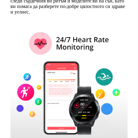
следи сърдечния ви ритъм и моделите ви на сън, като
ви помага да разберете по-добре цялостното си здраве
и уелнес.