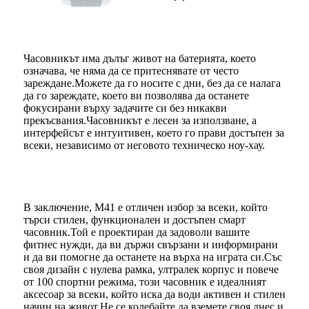
Часовникът има дълъг живот на батерията, което
означава, че няма да се притеснявате от често
зареждане.Можете да го носите с дни, без да се налага
да го зареждате, което ви позволява да останете
фокусирани върху задачите си без никакви
прекъсвания.Часовникът е лесен за използване, а
интерфейсът е интуитивен, което го прави достъпен за
всеки, независимо от неговото техническо ноу-хау.
В заключение, M41 е отличен избор за всеки, който
търси стилен, функционален и достъпен смарт
часовник.Той е проектиран да задоволи вашите
фитнес нужди, да ви държи свързани и информирани
и да ви помогне да останете на върха на играта си.Със
своя дизайн с нулева рамка, ултралек корпус и повече
от 100 спортни режима, този часовник е идеалният
аксесоар за всеки, който иска да води активен и стилен
начин на живот.Не се колебайте да вземете своя днес и