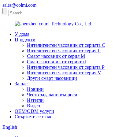
sales@colmi.com
У дома
Продукти
Интелигентен часовник от серията C
Интелигентен часовник от серия L
Смарт часовник от серия M
Смарт часовник от серията i
Интелигентен часовник от серията P
Интелигентен часовник от серия V
Други смарт часовници
За нас
Новини
Често задавани въпроси
Изтегли
Видео
OEM/ODM услуги
Свържете се с нас
English