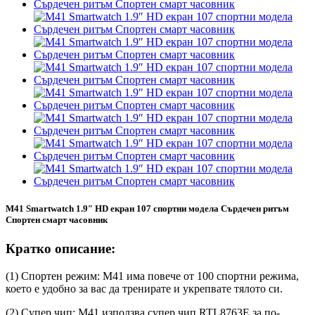
M41 Smartwatch 1.9″ HD екран 107 спортни модела Сърдечен ритъм
Спортен смарт часовник
Кратко описание:
(1) Спортен режим: M41 има повече от 100 спортни режима,
което е удобно за вас да тренирате и укрепвате тялото си.
(2) Супер чип: M41 използва супер чип RTL8763E за по-