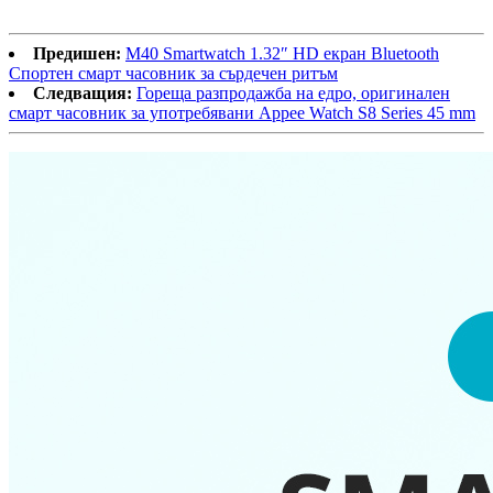
Предишен:
M40 Smartwatch 1.32″ HD екран Bluetooth
Спортен смарт часовник за сърдечен ритъм
Следващия:
Гореща разпродажба на едро, оригинален
смарт часовник за употребявани Appee Watch S8 Series 45 mm