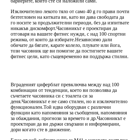
бариерите, които сте си наложили сами.
Изключително лекото тяло от само 40 g го прави почти
безтегловен на китката ви, като ви дава свободата да
го носите за продължителни периоди, без да изпитвате
никакъв дискомфорт.Часовникът е проектиран да
отговаря на вашите фитнес нужди, с над 100 спортни
режима, от които да избирате.Независимо дали
обичате да бягате, карате колело, плувате или йога,
този часовник ще ви помогне да постигнете вашите
фитнес цели, като същевременно ви поддържа стилни.
Вграденият циферблат превключва между над 100
комбинации от тенденции, което ви позволява да
съчетаете часовника си с тоалета си за
деня.Часовникът е не само стилен, но и изключително
функционален.Той идва оборудван с различни
функции като напомняния за съобщения, напомняния
за обаждания, прогнози за времето и др.Часовникът е
проектиран да ви държи свързани и информирани,
дори когато сте в движение.