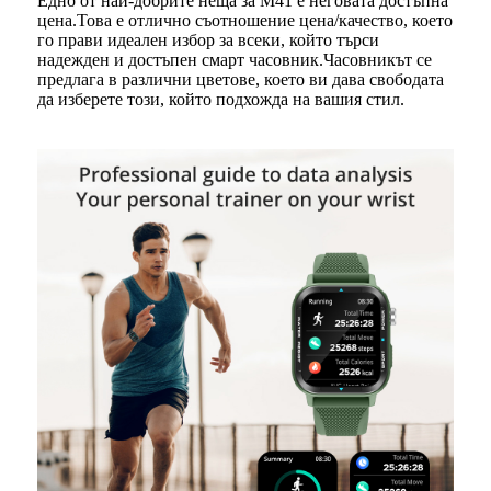
Едно от най-добрите неща за M41 е неговата достъпна
цена.Това е отлично съотношение цена/качество, което
го прави идеален избор за всеки, който търси
надежден и достъпен смарт часовник.Часовникът се
предлага в различни цветове, което ви дава свободата
да изберете този, който подхожда на вашия стил.